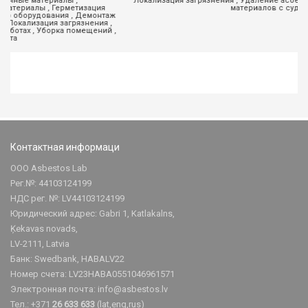
Локализация загрязнения , Удаление асбеста , Удаление асбестовых
материалов с судна
А
Контактная информаци
ООО Asbestos Lab
Рег.№: 44103124199
НДС рег. №: LV44103124199
Юридический адрес: Gabri 1, Katlakalns,
Ķekavas novads,
LV-2111, Latvia
Банк: Swedbank, HABALV22
Номер счета: LV23HABA0551046961571
Электронная почта:
info@asbestos.lv
Тел.: +371
26 633 633
(lat,eng,rus)