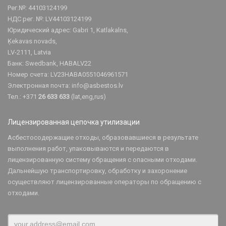
Рег.№: 44103124199
НДС рег. №: LV44103124199
Юридический адрес: Gabri 1, Katlakalns,
Ķekavas novads,
LV-2111, Latvia
Банк: Swedbank, HABALV22
Номер счета: LV23HABA0551046961571
Электронная почта:
info@asbestos.lv
Тел.: +371
26 633 633
(lat,eng,rus)
Лицензированная цепочка утилизации
Асбестосодержащие отходы, образовавшиеся в результате
выполнения работ, упаковываются и передаются в
лицензированную систему обращения с опасными отходами.
Дальнейшую транспортировку, обработку и захоронение
осуществляют лицензированные операторы по обращению с
отходами.