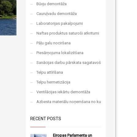
Būvju demontāža
Cauruļvadu demontāža
Laboratorijas pakalpojumi
Naftas produktus saturoši atkritumi
Pāļu galu nociršana
Piesārņojuma lokalizēšana
Sanācijas darbu pārskata sagatavošana
Telpu attīrīšana
Telpu hermetizācija
Ventilācijas iekārtu demontāža
Azbesta materiālu noņemšana no kuģa
RECENT POSTS
Eiropas Parlamenta un