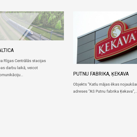
ALTICA
ica Rīgas Centrālās stacijas
as darbu laikā, veicot
PUTNU FABRIKA, ĶEKAVA
komunikāciju…
Objekts “Katlu mājas ēkas nojaukša
adreses “AS Putnu fabrika Ķekava”,