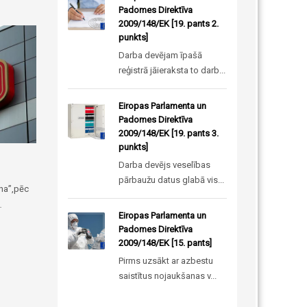
Padomes Direktīva
2009/148/EK [19. pants 2.
punkts]
Darba devējam īpašā
reģistrā jāieraksta to darb...
Eiropas Parlamenta un
Padomes Direktīva
2009/148/EK [19. pants 3.
punkts]
Darba devējs veselības
pārbaužu datus glabā vis...
na”,pēc
…
Eiropas Parlamenta un
Padomes Direktīva
2009/148/EK [15. pants]
Pirms uzsākt ar azbestu
saistītus nojaukšanas v...