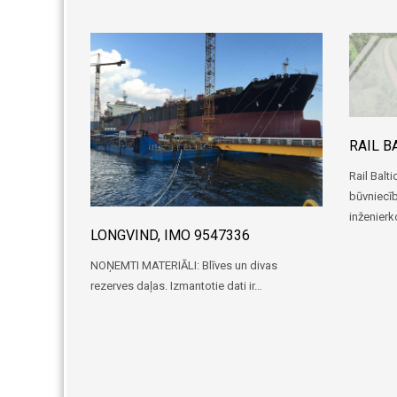
RAIL B
Rail Balt
būvniecīb
inženier
LONGVIND, IMO 9547336
NOŅEMTI MATERIĀLI: Blīves un divas
rezerves daļas. Izmantotie dati ir…