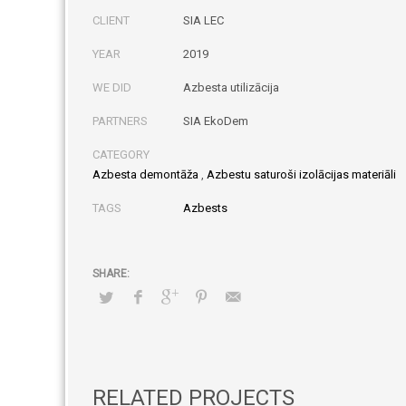
CLIENT
SIA LEC
YEAR
2019
WE DID
Azbesta utilizācija
PARTNERS
SIA EkoDem
CATEGORY
Azbesta demontāža
,
Azbestu saturoši izolācijas materiāli
TAGS
Azbests
RELATED PROJECTS