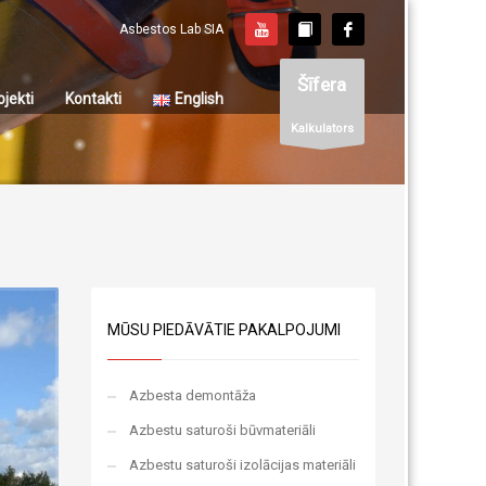
Asbestos Lab SIA
Šīfera
ojekti
Kontakti
English
Kalkulators
MŪSU PIEDĀVĀTIE PAKALPOJUMI
Azbesta demontāža
Azbestu saturoši būvmateriāli
Azbestu saturoši izolācijas materiāli