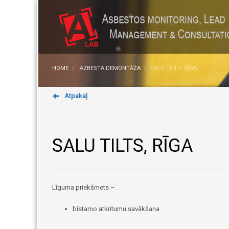
HOME
AZBESTA DEMONTĀŽA
SALU TILTS, RĪGA
Atpakaļ
SALU TILTS, RĪGA
Līguma priekšmets –
bīstamo atkritumu savākšana.