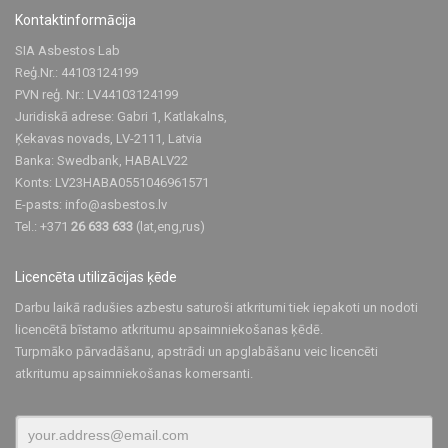
Kontaktinformācija
SIA Asbestos Lab
Reģ.Nr.: 44103124199
PVN reģ. Nr.: LV44103124199
Juridiskā adrese: Gabri 1, Katlakalns,
Ķekavas novads, LV-2111, Latvia
Banka: Swedbank, HABALV22
Konts: LV23HABA0551046961571
E-pasts:
info@asbestos.lv
Tel.: +371
26 633 633
(lat,eng,rus)
Licencēta utilizācijas ķēde
Darbu laikā radušies azbestu saturoši atkritumi tiek iepakoti un nodoti
licencētā bīstamo atkritumu apsaimniekošanas ķēdē.
Turpmāko pārvadāšanu, apstrādi un apglabāšanu veic licencēti
atkritumu apsaimniekošanas komersanti.