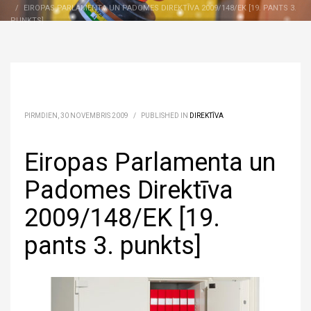
EIROPAS PARLAMENTA UN PADOMES DIREKTĪVA 2009/148/EK [19. PANTS 3.
PUNKTS]
PIRMDIEN, 30 NOVEMBRIS 2009
/
PUBLISHED IN
DIREKTĪVA
Eiropas Parlamenta un
Padomes Direktīva
2009/148/EK [19.
pants 3. punkts]