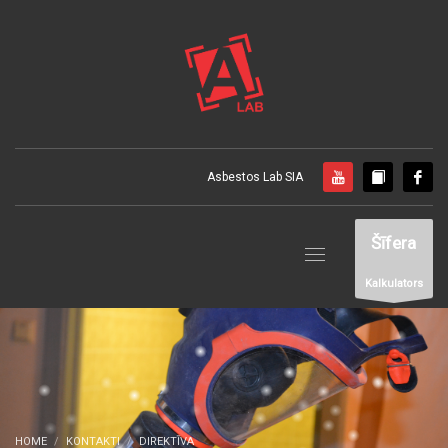
Asbestos Lab SIA
Šīfera
Kalkulators
HOME
KONTAKTI
DIREKTĪVA