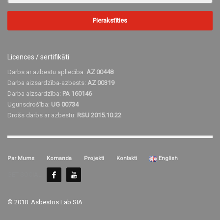
Licences / sertifikāti
Darbs ar azbestu apliecība:
AZ 00448
Darba aizsardzība-azbests:
AZ 00319
Darba aizsardzība:
PA 160146
Ugunsdrošība:
UG 00734
Drošs darbs ar azbestu:
RSU 2015.10.22
Par Mums
Komanda
Projekti
Kontakti
English
GET SOCIAL
© 2010. Asbestos Lab SIA