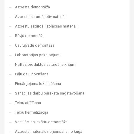
Azbesta demontāža
Azbestu saturoši būvmateriāli
Azbestu saturoši izolācijas materiāli
Būvju demontāža
Cauruļvadu demontāža
Laboratorijas pakalpojumi
Naftas produktus saturoši atkritumi
Pāļu galu nociršana
Piesārņojuma lokalizēšana
Sanācijas darbu pārskata sagatavošana
Telpu attīrīšana
Telpu hermetizācija
Ventilācijas iekārtu demontāža
Azbesta materiālu noņemšana no kuģa