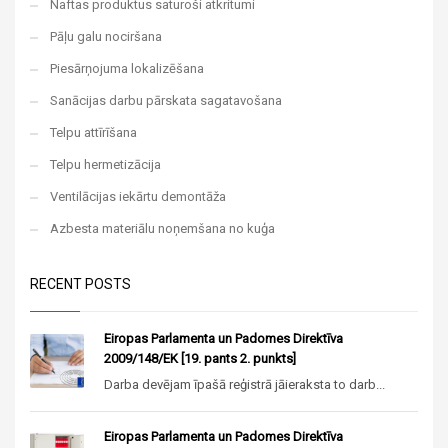
Naftas produktus saturoši atkritumi
Pāļu galu nociršana
Piesārņojuma lokalizēšana
Sanācijas darbu pārskata sagatavošana
Telpu attīrīšana
Telpu hermetizācija
Ventilācijas iekārtu demontāža
Azbesta materiālu noņemšana no kuģa
RECENT POSTS
Eiropas Parlamenta un Padomes Direktīva
2009/148/EK [19. pants 2. punkts]
Darba devējam īpašā reģistrā jāieraksta to darb...
Eiropas Parlamenta un Padomes Direktīva