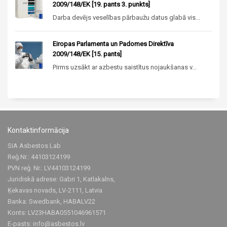
2009/148/EK [19. pants 3. punkts]
Darba devējs veselības pārbaužu datus glabā vis...
Eiropas Parlamenta un Padomes Direktīva
2009/148/EK [15. pants]
Pirms uzsākt ar azbestu saistītus nojaukšanas v...
Kontaktinformācija
SIA Asbestos Lab
Reģ.Nr.: 44103124199
PVN reģ. Nr.: LV44103124199
Juridiskā adrese: Gabri 1, Katlakalns,
Ķekavas novads, LV-2111, Latvia
Banka: Swedbank, HABALV22
Konts: LV23HABA0551046961571
E-pasts:
info@asbestos.lv