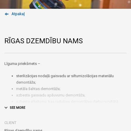
Atpakaļ
RĪGAS DZEMDĪBU NAMS
Līguma priekšmets –
sterilizācijas nodaļā gaisvadu ar siltumizolācijas materiālu
demontāža;
metāla šahtas demontāža;
azbesta gaisvadu apšuvumu demontāža;
azbesta atkritumu, kas radušies demontāžas darbu rezultātā
uzkrāšanu un izvešanu uz izgāztuvi azbestu saturošo atkritumu
poligonā Brocēnu novada “Dūmiņos”;
atkritumu, kas radušies demontāžas darbu rezultātā uzkrāšanu
CLIENT
un izvešanu.
Rīgas dzemdību nams