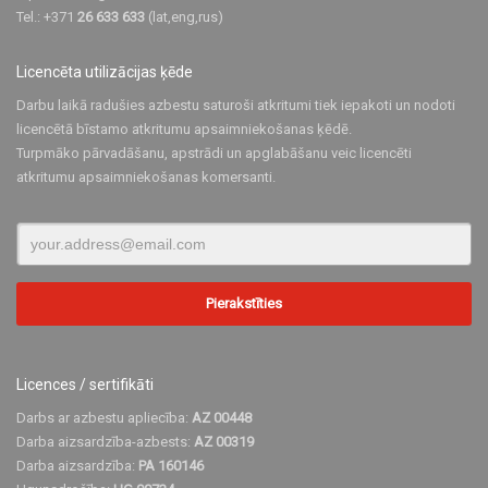
Tel.: +371
26 633 633
(lat,eng,rus)
Licencēta utilizācijas ķēde
Darbu laikā radušies azbestu saturoši atkritumi tiek iepakoti un nodoti
licencētā bīstamo atkritumu apsaimniekošanas ķēdē.
Turpmāko pārvadāšanu, apstrādi un apglabāšanu veic licencēti
atkritumu apsaimniekošanas komersanti.
Licences / sertifikāti
Darbs ar azbestu apliecība:
AZ 00448
Darba aizsardzība-azbests:
AZ 00319
Darba aizsardzība:
PA 160146