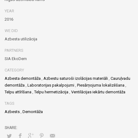
YEAR
2016
WE DID
Azbesta utilizācija
PARTNERS
SIA EkoDem
CATEGORY
Azbesta demontāža
,
Azbestu saturoši izolācijas materiāli
,
Cauruļvadu
demontāža
,
Laboratorijas pakalpojumi
,
Piesārņojuma lokalizēšana
,
Telpu attīrīšana
,
Telpu hermetizācija
,
Ventilācijas iekārtu demontāža
TAGS
Azbests
,
Demontāža