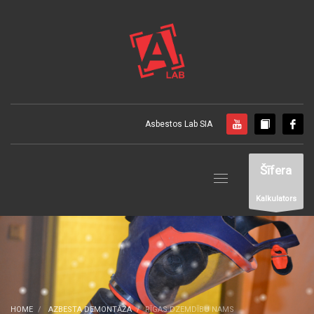
Asbestos Lab SIA
Šīfera
Kalkulators
HOME
AZBESTA DEMONTĀŽA
RĪGAS DZEMDĪBU NAMS