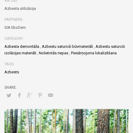
WE DID
Azbesta utilizācija
PARTNERS
SIA EkoDem
CATEGORY
Azbesta demontāža
,
Azbestu saturoši būvmateriāli
,
Azbestu saturoši
izolācijas materiāli
,
Nolietotās riepas
,
Piesārņojuma lokalizēšana
TAGS
Azbests