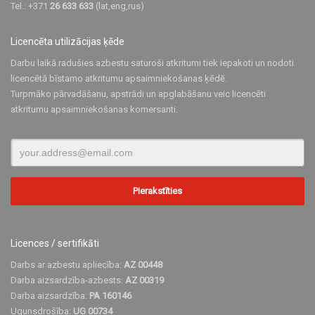
Tel.: +371
26 633 633
(lat,eng,rus)
Licencēta utilizācijas ķēde
Darbu laikā radušies azbestu saturoši atkritumi tiek iepakoti un nodoti
licencētā bīstamo atkritumu apsaimniekošanas ķēdē.
Turpmāko pārvadāšanu, apstrādi un apglabāšanu veic licencēti
atkritumu apsaimniekošanas komersanti.
Licences / sertifikāti
Darbs ar azbestu apliecība:
AZ 00448
Darba aizsardzība-azbests:
AZ 00319
Darba aizsardzība:
PA 160146
Ugunsdrošība:
UG 00734