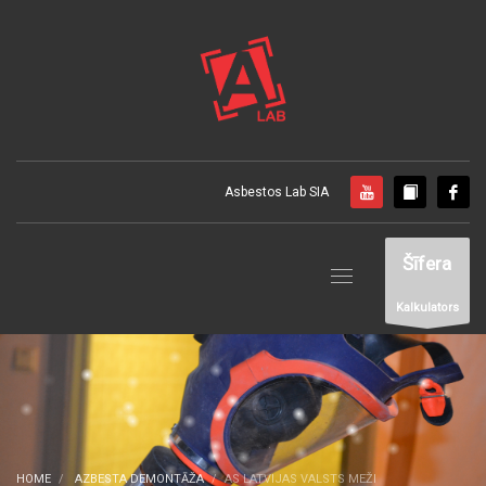
Asbestos Lab SIA
Šīfera
Kalkulators
HOME
AZBESTA DEMONTĀŽA
AS LATVIJAS VALSTS MEŽI