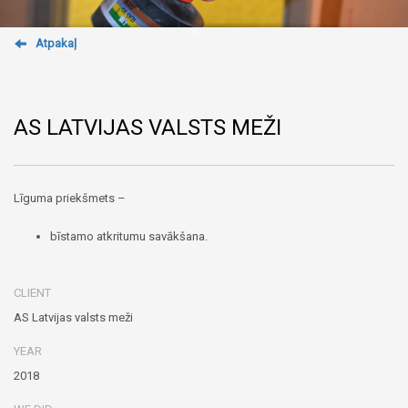
Atpakaļ
AS LATVIJAS VALSTS MEŽI
Līguma priekšmets –
bīstamo atkritumu savākšana.
CLIENT
AS Latvijas valsts meži
YEAR
2018