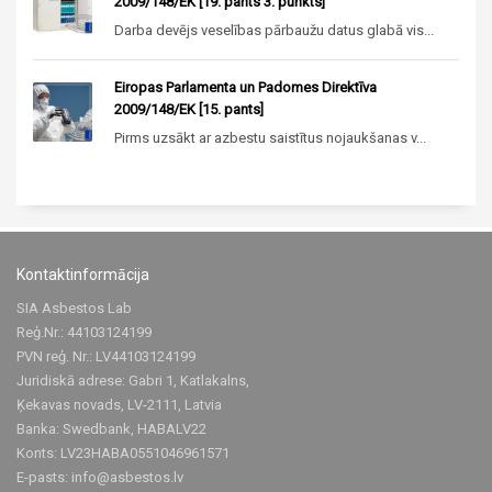
2009/148/EK [19. pants 3. punkts]
Darba devējs veselības pārbaužu datus glabā vis...
Eiropas Parlamenta un Padomes Direktīva
2009/148/EK [15. pants]
Pirms uzsākt ar azbestu saistītus nojaukšanas v...
Kontaktinformācija
SIA Asbestos Lab
Reģ.Nr.: 44103124199
PVN reģ. Nr.: LV44103124199
Juridiskā adrese: Gabri 1, Katlakalns,
Ķekavas novads, LV-2111, Latvia
Banka: Swedbank, HABALV22
Konts: LV23HABA0551046961571
E-pasts:
info@asbestos.lv