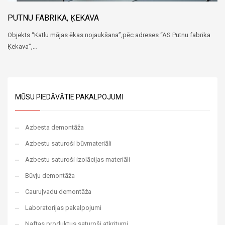
PUTNU FABRIKA, ĶEKAVA
Objekts “Katlu mājas ēkas nojaukšana”,pēc adreses “AS Putnu fabrika
Ķekava”,…
MŪSU PIEDĀVĀTIE PAKALPOJUMI
Azbesta demontāža
Azbestu saturoši būvmateriāli
Azbestu saturoši izolācijas materiāli
Būvju demontāža
Cauruļvadu demontāža
Laboratorijas pakalpojumi
Naftas produktus saturoši atkritumi