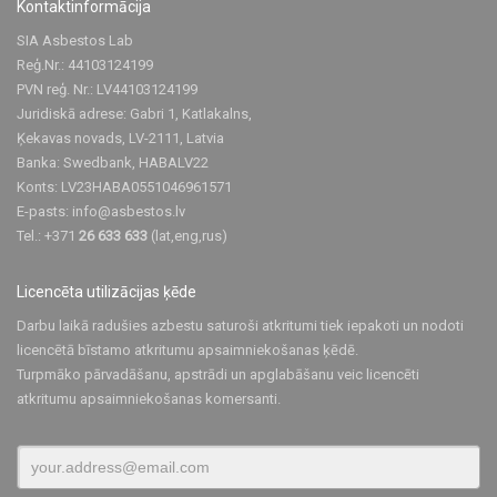
Kontaktinformācija
SIA Asbestos Lab
Reģ.Nr.: 44103124199
PVN reģ. Nr.: LV44103124199
Juridiskā adrese: Gabri 1, Katlakalns,
Ķekavas novads, LV-2111, Latvia
Banka: Swedbank, HABALV22
Konts: LV23HABA0551046961571
E-pasts:
info@asbestos.lv
Tel.: +371
26 633 633
(lat,eng,rus)
Licencēta utilizācijas ķēde
Darbu laikā radušies azbestu saturoši atkritumi tiek iepakoti un nodoti
licencētā bīstamo atkritumu apsaimniekošanas ķēdē.
Turpmāko pārvadāšanu, apstrādi un apglabāšanu veic licencēti
atkritumu apsaimniekošanas komersanti.