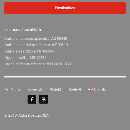
Licences / sertifikāti
Darbs ar azbestu apliecība:
AZ 00448
Darba aizsardzība-azbests:
AZ 00319
Darba aizsardzība:
PA 160146
Ugunsdrošība:
UG 00734
Drošs darbs ar azbestu:
RSU 2015.10.22
Par Mums
Komanda
Projekti
Kontakti
English
GET SOCIAL
© 2010. Asbestos Lab SIA