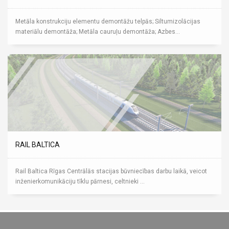
Metāla konstrukciju elementu demontāžu telpās; Siltumizolācijas
materiālu demontāža; Metāla cauruļu demontāža; Azbes...
RAIL BALTICA
Rail Baltica Rīgas Centrālās stacijas būvniecības darbu laikā, veicot
inženierkomunikāciju tīklu pārnesi, celtnieki ...