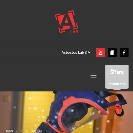
Asbestos Lab SIA
Šīfera
Kalkulators
HOME
MELNIE METĀLI