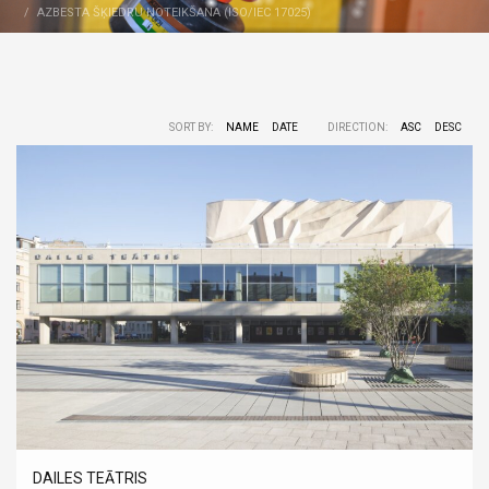
AZBESTA ŠĶIEDRU NOTEIKŠANA (ISO/IEC 17025)
SORT BY:
NAME
DATE
DIRECTION:
ASC
DESC
DAILES TEĀTRIS