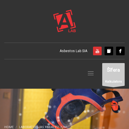
Asbestos Lab SIA
Šīfera
Kalkulators
HOME
LABORATORIJAS PAKALPOJUMI