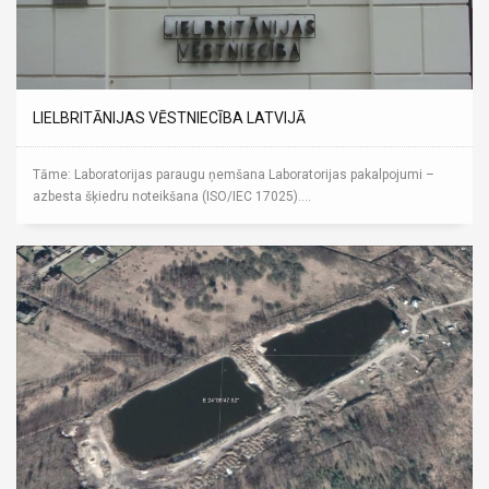
LIELBRITĀNIJAS VĒSTNIECĪBA LATVIJĀ
Tāme: Laboratorijas paraugu ņemšana Laboratorijas pakalpojumi –
azbesta šķiedru noteikšana (ISO/IEC 17025)....