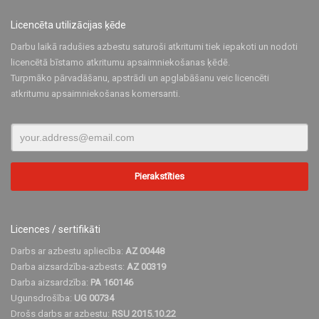
Licencēta utilizācijas ķēde
Darbu laikā radušies azbestu saturoši atkritumi tiek iepakoti un nodoti
licencētā bīstamo atkritumu apsaimniekošanas ķēdē.
Turpmāko pārvadāšanu, apstrādi un apglabāšanu veic licencēti
atkritumu apsaimniekošanas komersanti.
Licences / sertifikāti
Darbs ar azbestu apliecība:
AZ 00448
Darba aizsardzība-azbests:
AZ 00319
Darba aizsardzība:
PA 160146
Ugunsdrošība:
UG 00734
Drošs darbs ar azbestu:
RSU 2015.10.22