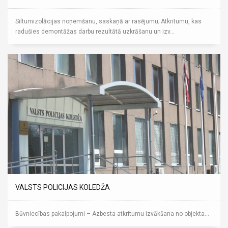
Siltumizolācijas noņemšanu, saskaņā ar rasējumu; Atkritumu, kas
radušies demontāžas darbu rezultātā uzkrāšanu un izv...
VALSTS POLICIJAS KOLEDŽA
Būvniecības pakalpojumi – Azbesta atkritumu izvākšana no objekta...