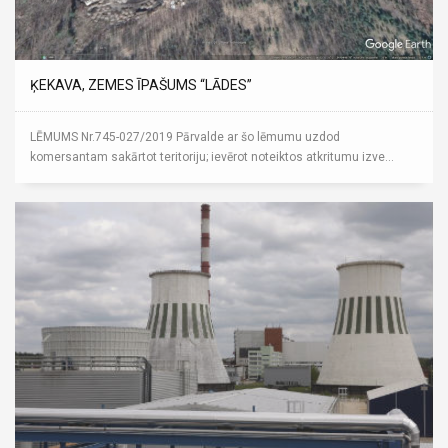
ĶEKAVA, ZEMES ĪPAŠUMS “LĀDES”
LĒMUMS Nr.745-027/2019 Pārvalde ar šo lēmumu uzdod
komersantam sakārtot teritoriju; ievērot noteiktos atkritumu izve...