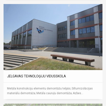
JELGAVAS TEHNOLOĢIJU VIDUSSKOLA
Metāla konstrukciju elementu demontāžu telpās; Siltumizolācijas
materiālu demontāža; Metāla cauruļu demontāža; Azbes...