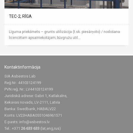
TEC-2, RĪGA
Līguma priekšmets – grunts utilizācija (t.sk. piesārņoto) / nodošana
licencētam apsainiekotājam; būvgružu util...
Kontaktinformācija
SIA Asbestos Lab
Reģ.Nr.: 44103124199
PVN reģ. Nr.: LV44103124199
Juridiskā adrese: Gabri 1, Katlakalns,
Ķekavas novads, LV-2111, Latvia
Banka: Swedbank, HABALV22
Konts: LV23HABA0551046961571
E-pasts:
info@asbestos.lv
Tel.: +371
26 633 633
(lat,eng,rus)