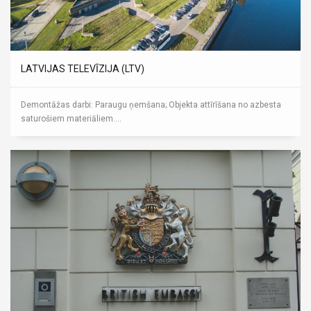
LATVIJAS TELEVĪZIJA (LTV)
Demontāžas darbi: Paraugu ņemšana; Objekta attīrīšana no azbesta
saturošiem materiāliem....