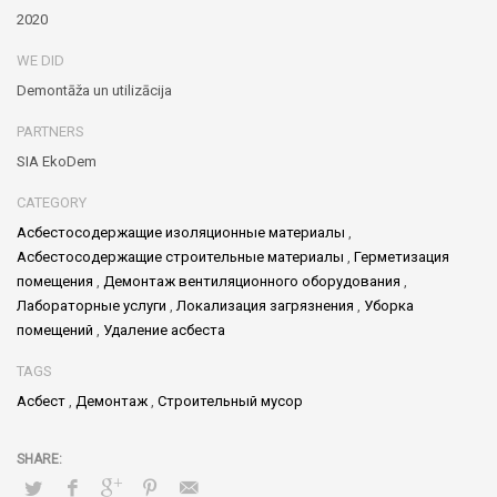
2020
WE DID
Demontāža un utilizācija
PARTNERS
SIA EkoDem
CATEGORY
Асбестосодержащие изоляционные материалы
,
Асбестосодержащие строительные материалы
,
Герметизация
помещения
,
Демонтаж вентиляционного оборудования
,
Лабораторные услуги
,
Локализация загрязнения
,
Уборка
помещений
,
Удаление асбеста
TAGS
Асбест
,
Демонтаж
,
Строительный мусор