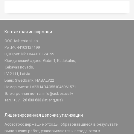
Контактная информаци
ООО Asbestos Lab
Рег.№: 44103124199
НДС рег. №: LV44103124199
Юридический адрес: Gabri 1, Katlakalns,
Ķekavas novads,
LV-2111, Latvia
Банк: Swedbank, HABALV22
Номер счета: LV23HABA0551046961571
Электронная почта:
info@asbestos.lv
Тел.: +371
26 633 633
(lat,eng,rus)
Лицензированная цепочка утилизации
Асбестосодержащие отходы, образовавшиеся в результате
выполнения работ, упаковываются и передаются в